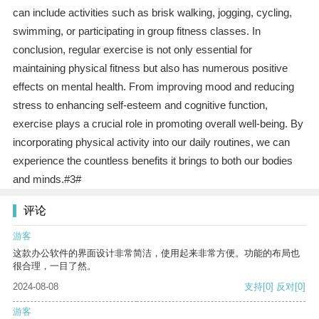
can include activities such as brisk walking, jogging, cycling,
swimming, or participating in group fitness classes. In
conclusion, regular exercise is not only essential for
maintaining physical fitness but also has numerous positive
effects on mental health. From improving mood and reducing
stress to enhancing self-esteem and cognitive function,
exercise plays a crucial role in promoting overall well-being. By
incorporating physical activity into our daily routines, we can
experience the countless benefits it brings to both our bodies
and minds.#3#
评论
游客
这款办公软件的界面设计非常简洁，使用起来非常方便。功能的布局也
很合理，一目了然。
2024-08-08
支持
[0]
反对
[0]
游客