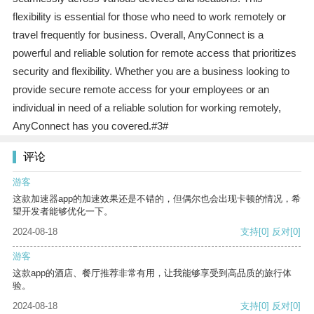
flexibility is essential for those who need to work remotely or
travel frequently for business. Overall, AnyConnect is a
powerful and reliable solution for remote access that prioritizes
security and flexibility. Whether you are a business looking to
provide secure remote access for your employees or an
individual in need of a reliable solution for working remotely,
AnyConnect has you covered.#3#
评论
游客
这款加速器app的加速效果还是不错的，但偶尔也会出现卡顿的情况，希
望开发者能够优化一下。
2024-08-18
支持
[0]
反对
[0]
游客
这款app的酒店、餐厅推荐非常有用，让我能够享受到高品质的旅行体
验。
2024-08-18
支持
[0]
反对
[0]