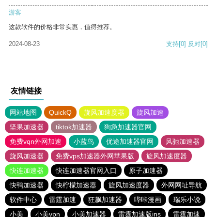
游客
这款软件的价格非常实惠，值得推荐。
2024-08-23
支持
[0]
反对
[0]
友情链接
网站地图
QuickQ
旋风加速度器
旋风加速
坚果加速器
tiktok加速器
狗急加速器官网
免费vqn外网加速
小蓝鸟
优途加速器官网
风驰加速器
旋风加速器
免费vps加速器外网苹果版
旋风加速度器
快连加速器
快连加速器官网入口
原子加速器
快鸭加速器
快柠檬加速器
旋风加速度器
外网网址导航
软件中心
雷霆加速
狂飙加速器
哔咔漫画
瑞乐小说
小美
小美vpn
小美加速器
雷霆加速版ins
雷霆加速