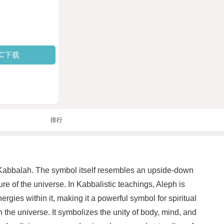
PC下载
排行
as Kabbalah. The symbol itself resembles an upside-down
ure of the universe. In Kabbalistic teachings, Aleph is
rgies within it, making it a powerful symbol for spiritual
 the universe. It symbolizes the unity of body, mind, and