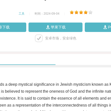
工具
|
时间：2024-09-04
|
卓下载
苹果下载
安卓市场，安全绿色
t holds a deep mystical significance in Jewish mysticism known 
It is believed to represent the oneness of God and the infinite nat
istence. It is said to contain the essence of all elements and ene
n as a representation of the interconnectedness of all things in