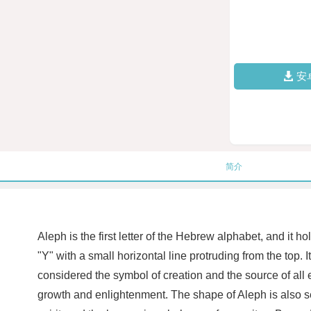
安
简介
Aleph is the first letter of the Hebrew alphabet, and i
"Y" with a small horizontal line protruding from the top. 
considered the symbol of creation and the source of all ex
growth and enlightenment. The shape of Aleph is also see