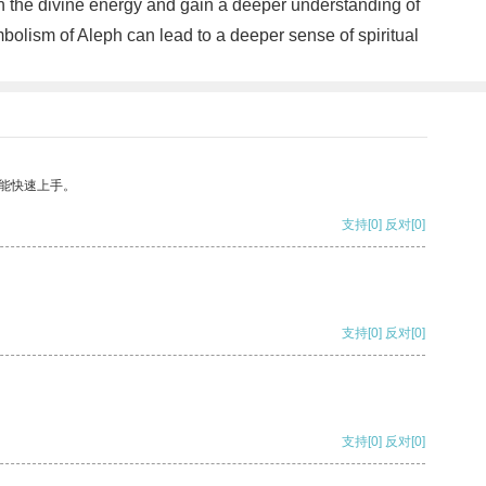
th the divine energy and gain a deeper understanding of
symbolism of Aleph can lead to a deeper sense of spiritual
能快速上手。
支持
[0]
反对
[0]
支持
[0]
反对
[0]
支持
[0]
反对
[0]