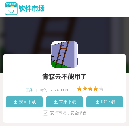
青森云不能用了
工具
|
时间：2024-09-26
|
安卓下载
苹果下载
PC下载
安卓市场，安全绿色