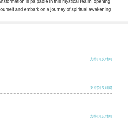
sformation is palpable in this mystical realm, opening
 yourself and embark on a journey of spiritual awakening
支持
[0]
反对
[0]
支持
[0]
反对
[0]
支持
[0]
反对
[0]