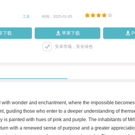
工具
|
时间：2025-01-05
|
卓下载
苹果下载
安卓市场，安全绿色
led with wonder and enchantment, where the impossible becomes
nt, guiding those who enter to a deeper understanding of themselv
y is painted with hues of pink and purple. The inhabitants of Mrl
i return with a renewed sense of purpose and a greater appreciatio