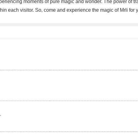
xperiencing moments of pure magic and wonder. The power of tran
hin each visitor. So, come and experience the magic of Mrli for
。