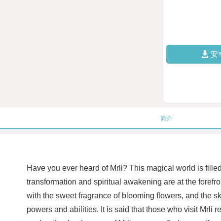
安
简介
Have you ever heard of Mrli? This magical world is fil
transformation and spiritual awakening are at the forefro
with the sweet fragrance of blooming flowers, and the sk
powers and abilities. It is said that those who visit Mrl