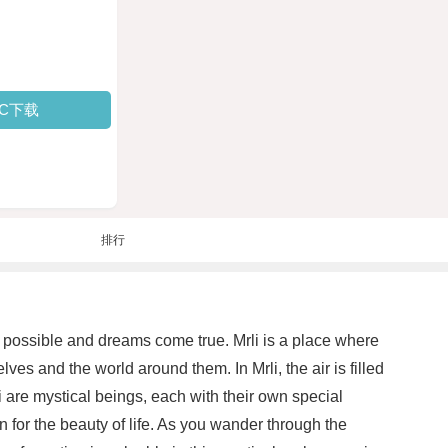
PC下载
排行
 possible and dreams come true. Mrli is a place where
es and the world around them. In Mrli, the air is filled
i are mystical beings, each with their own special
n for the beauty of life. As you wander through the