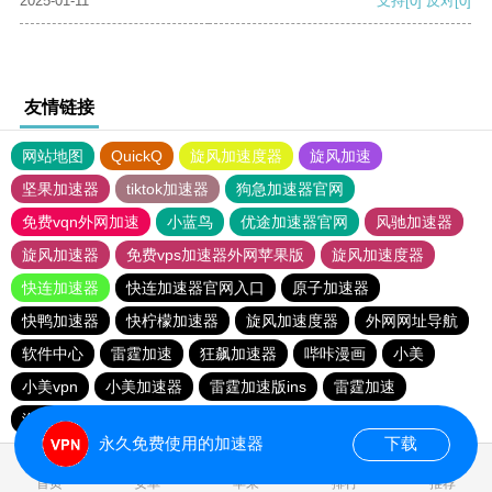
2025-01-11
支持
[0]
反对
[0]
友情链接
网站地图
QuickQ
旋风加速度器
旋风加速
坚果加速器
tiktok加速器
狗急加速器官网
免费vqn外网加速
小蓝鸟
优途加速器官网
风驰加速器
旋风加速器
免费vps加速器外网苹果版
旋风加速度器
快连加速器
快连加速器官网入口
原子加速器
快鸭加速器
快柠檬加速器
旋风加速度器
外网网址导航
软件中心
雷霆加速
狂飙加速器
哔咔漫画
小美
小美vpn
小美加速器
雷霆加速版ins
雷霆加速
海鸥加速度
雷霆加速下载
海鸥加速器下载
永久免费使用的加速器
下载
0.085412s
首页
安卓
苹果
排行
推荐