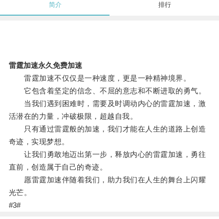
简介
排行
雷霆加速永久免费加速
雷霆加速不仅仅是一种速度，更是一种精神境界。
它包含着坚定的信念、不屈的意志和不断进取的勇气。
当我们遇到困难时，需要及时调动内心的雷霆加速，激
活潜在的力量，冲破极限，超越自我。
只有通过雷霆般的加速，我们才能在人生的道路上创造
奇迹，实现梦想。
让我们勇敢地迈出第一步，释放内心的雷霆加速，勇往
直前，创造属于自己的奇迹。
愿雷霆加速伴随着我们，助力我们在人生的舞台上闪耀
光芒。
#3#