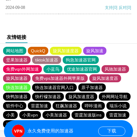
2024-09-08
支持
[0]
反对
[0]
友情链接
网站地图
QuickQ
旋风加速度器
旋风加速
坚果加速器
tiktok加速器
狗急加速器官网
免费vqn外网加速
小蓝鸟
优途加速器官网
风驰加速器
旋风加速器
免费vps加速器外网苹果版
旋风加速度器
快连加速器
快连加速器官网入口
原子加速器
快鸭加速器
快柠檬加速器
旋风加速度器
外网网址导航
软件中心
雷霆加速
狂飙加速器
哔咔漫画
瑞乐小说
小美
小美vpn
小美加速器
雷霆加速版ins
雷霆加速
海鸥加速度
雷霆加速下载
海鸥加速器下载
永久免费使用的加速器
下载