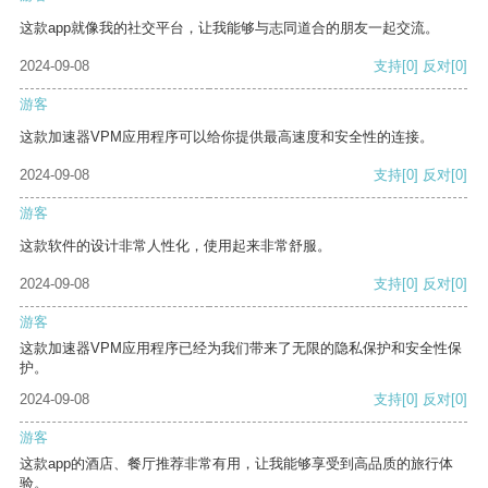
这款app就像我的社交平台，让我能够与志同道合的朋友一起交流。
2024-09-08
支持
[0]
反对
[0]
游客
这款加速器VPM应用程序可以给你提供最高速度和安全性的连接。
2024-09-08
支持
[0]
反对
[0]
游客
这款软件的设计非常人性化，使用起来非常舒服。
2024-09-08
支持
[0]
反对
[0]
游客
这款加速器VPM应用程序已经为我们带来了无限的隐私保护和安全性保
护。
2024-09-08
支持
[0]
反对
[0]
游客
这款app的酒店、餐厅推荐非常有用，让我能够享受到高品质的旅行体
验。