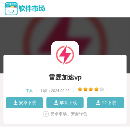
雷霆加速vp
工具
|
时间：2024-09-08
|
安卓下载
苹果下载
PC下载
安卓市场，安全绿色