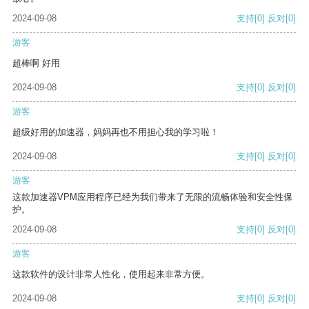
2024-09-08
支持
[0]
反对
[0]
游客
超棒啊 好用
2024-09-08
支持
[0]
反对
[0]
游客
超级好用的加速器，妈妈再也不用担心我的学习啦！
2024-09-08
支持
[0]
反对
[0]
游客
这款加速器VPM应用程序已经为我们带来了无限的流畅体验和安全性保
护。
2024-09-08
支持
[0]
反对
[0]
游客
这款软件的设计非常人性化，使用起来非常方便。
2024-09-08
支持
[0]
反对
[0]